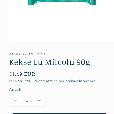
Medien
1
in
Modal
BASRA ASIAN FOOD
Kekse Lu Milcolu 90g
öffnen
Normaler
€1,49 EUR
Preis
Inkl. Steuern.
Versand
wird beim Checkout berechnet
Anzahl
Anzahl
Verringere
Erhöhe
die
die
Menge
Menge