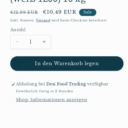
Normaler
Verkaufspreis
€10,49 EUR
€12,99 EUR
Sale
Preis
Inkl. Steuern.
Versand
wird beim Checkout berechnet
Anzahl
Anzahl
Verringere
Erhöhe
die
die
Menge
Menge
für
für
In den Warenkorb legen
Basra
Basra
Chapatti
Chapatti
Atta
Atta
Abholung bei
Desi Food Trading
verfügbar
(Weiß
(Weiß
Gewöhnlich fertig in 2 Stunden
1200)
1200)
Shop-Informationen anzeigen
10
10
kg
kg