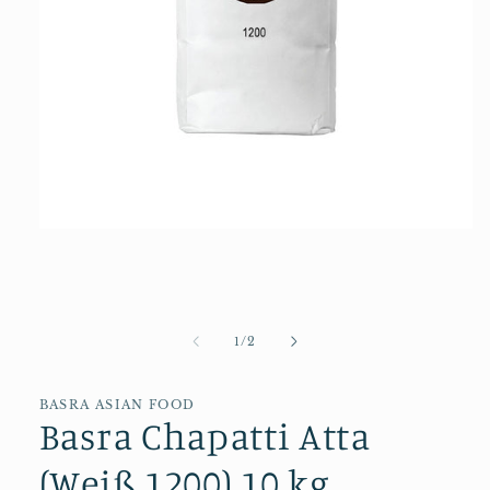
Medien
1
in
Modal
öffnen
von
1
/
2
BASRA ASIAN FOOD
Basra Chapatti Atta
(Weiß 1200) 10 kg