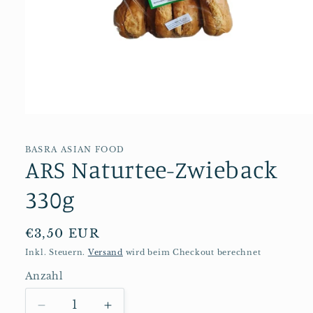
Medien
1
in
Modal
BASRA ASIAN FOOD
ARS Naturtee-Zwieback
öffnen
330g
Normaler
€3,50 EUR
Preis
Inkl. Steuern.
Versand
wird beim Checkout berechnet
Anzahl
Anzahl
Verringere
Erhöhe