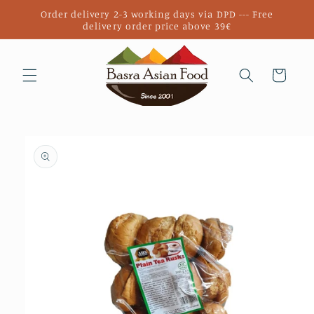
Direkt
Order delivery 2-3 working days via DPD --- Free
zum
delivery order price above 39€
Inhalt
Warenkorb
duktinformationen
ingen