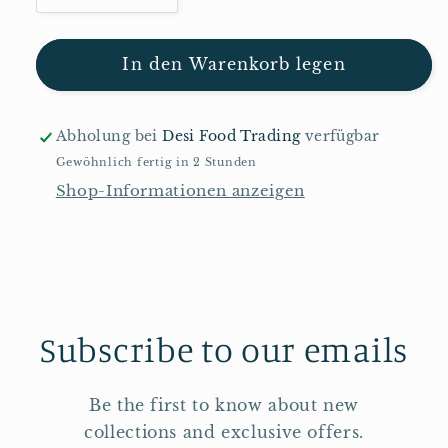
die
die
Menge
Menge
für
für
In den Warenkorb legen
ARS
ARS
Naturtee-
Naturtee-
Zwieback
Zwieback
Abholung bei
Desi Food Trading
verfügbar
330g
330g
Gewöhnlich fertig in 2 Stunden
Shop-Informationen anzeigen
Subscribe to our emails
Be the first to know about new
collections and exclusive offers.