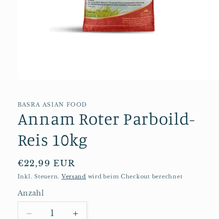
Medien
1
in
Modal
BASRA ASIAN FOOD
Annam Roter Parboild-
öffnen
Reis 10kg
Normaler
€22,99 EUR
Preis
Inkl. Steuern.
Versand
wird beim Checkout berechnet
Anzahl
Anzahl
Verringere
Erhöhe