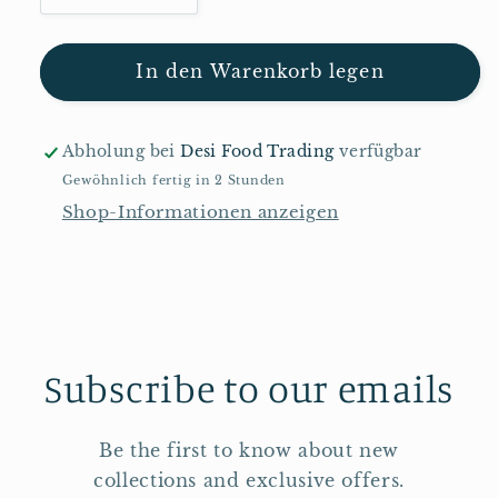
die
die
Menge
Menge
für
für
In den Warenkorb legen
Annam
Annam
Roter
Roter
Parboild-
Parboild-
Abholung bei
Desi Food Trading
verfügbar
Reis
Reis
Gewöhnlich fertig in 2 Stunden
10kg
10kg
Shop-Informationen anzeigen
Subscribe to our emails
Be the first to know about new
collections and exclusive offers.