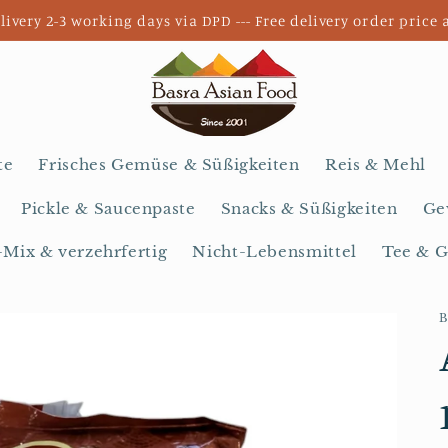
livery 2-3 working days via DPD --- Free delivery order price 
te
Frisches Gemüse & Süßigkeiten
Reis & Mehl
Pickle & Saucenpaste
Snacks & Süßigkeiten
Ge
-Mix & verzehrfertig
Nicht-Lebensmittel
Tee & G