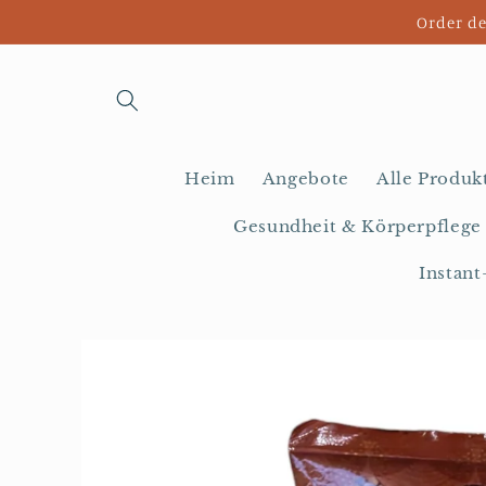
Direkt
Order de
zum
Inhalt
Heim
Angebote
Alle Produk
Gesundheit & Körperpflege
Instant
Zu
Produktinformationen
springen