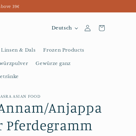
above 39€
S
Einloggen
Warenkorb
Deutsch
p
r
Linsen & Dals
Frozen Products
a
würzpulver
Gewürze ganz
c
etränke
h
e
BASRA ASIAN FOOD
Annam/Anjappa
r Pferdegramm