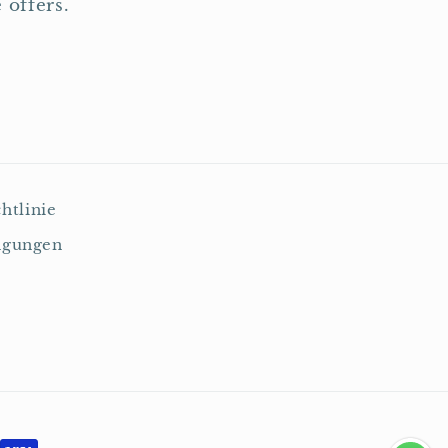
 offers.
htlinie
ngungen