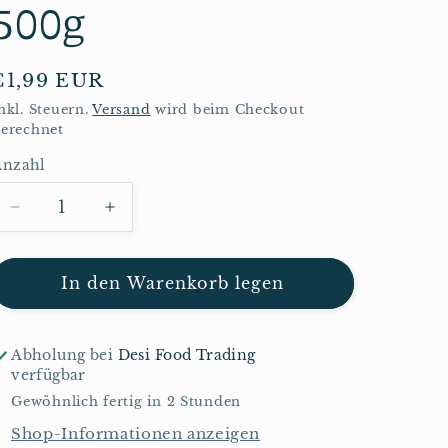
500g
Normaler
€1,99 EUR
Preis
nkl. Steuern.
Versand
wird beim Checkout
erechnet
Anzahl
Anzahl
Verringere
Erhöhe
die
die
Menge
Menge
für
für
In den Warenkorb legen
Annam/Anjappar
Annam/Anjappar
Pferdegramm
Pferdegramm
500g
500g
Abholung bei
Desi Food Trading
verfügbar
Gewöhnlich fertig in 2 Stunden
Shop-Informationen anzeigen